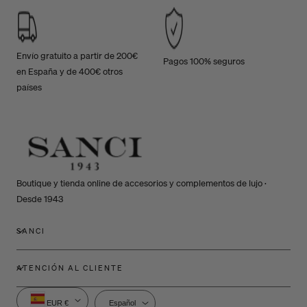
Envío gratuito a partir de 200€
Pagos 100% seguros
en España y de 400€ otros
países
Boutique y tienda online de accesorios y complementos de lujo ·
Desde 1943
SANCI
ATENCIÓN AL CLIENTE
P
I
EUR €
Español