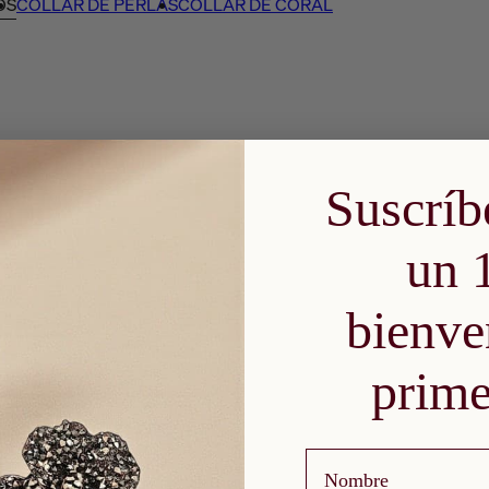
OS
COLLAR DE PERLAS
COLLAR DE CORAL
Suscríb
un 
bienve
prime
Nombre