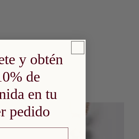
ete y obtén
10% de
nida en tu
r pedido