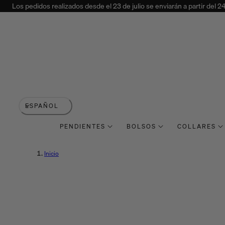
Los pedidos realizados desde el 23 de julio se enviarán a partir del 2
 AL CONTENIDO
I
ESPAÑOL
d
PENDIENTES
BOLSOS
COLLARES
i
Inicio
o
m
a