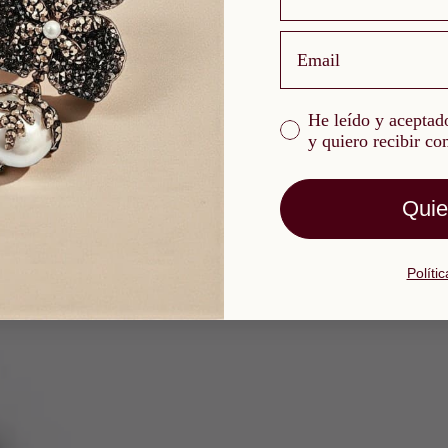
email
He leído y aceptado l
He leído y aceptado
y quiero recibir c
Quie
Políti