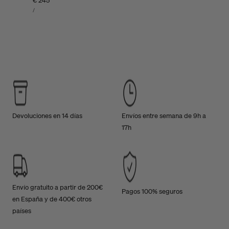
Precio
€ 245
PRECIO
habitual
POR
/
UNITARIO
Devoluciones en 14 días
Envíos entre semana de 9h a
17h
Envío gratuito a partir de 200€
Pagos 100% seguros
en España y de 400€ otros
países