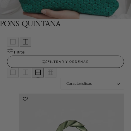
PONS QUINTANA
Filtros
FILTRAR Y ORDENAR
O
r
d
e
n
a
r
p
o