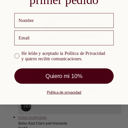
Nombre
email
He leído y aceptado la Política de Privacidad y quiero re
He leído y aceptado la Política de Privacidad
y quiero recibir comunicaciones.
Quiero mi 10%
Política de privacidad
ÑADIR A LA CESTA
AGOTADO
Proveedor:
PONS QUINTANA
Bolso Azul Claro piel trenzada