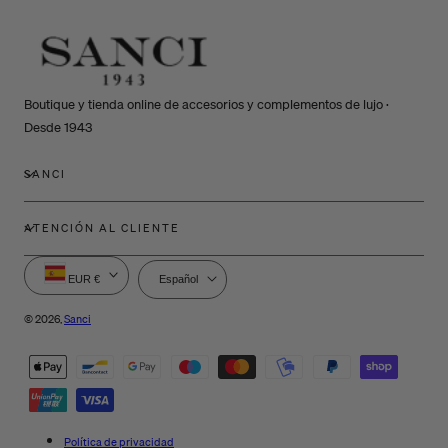
Boutique y tienda online de accesorios y complementos de lujo ·
Desde 1943
SANCI
ATENCIÓN AL CLIENTE
P
I
EUR €
Español
a
d
í
i
© 2026,
Sanci
s
o
Métodos
/
m
de
r
a
e
pago
g
i
Política de privacidad