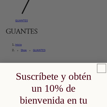
GUANTES
R
GUANTES
e
Inicio
c
Shop
GUANTES
o
p
Suscríbete y obtén
i
Filtros
FILTRAR Y ORDENAR
l
un 10% de
a
bienvenida en tu
c
O
r