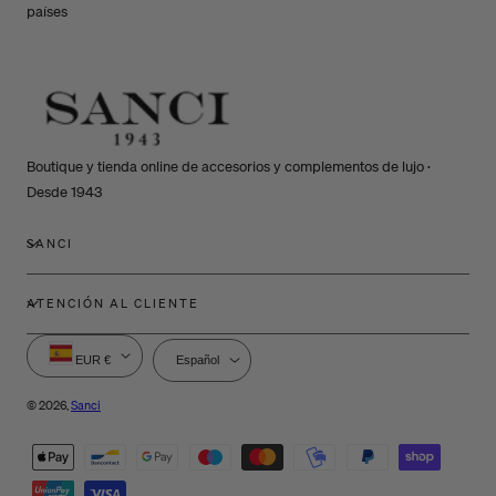
países
Boutique y tienda online de accesorios y complementos de lujo ·
Desde 1943
SANCI
ATENCIÓN AL CLIENTE
P
I
EUR €
Español
a
d
í
i
© 2026,
Sanci
s
o
Métodos
/
m
de
r
a
e
pago