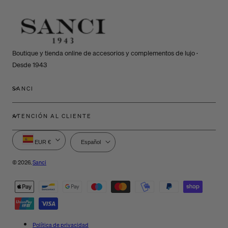
Boutique y tienda online de accesorios y complementos de lujo ·
Desde 1943
SANCI
ATENCIÓN AL CLIENTE
P
I
EUR €
Español
a
d
í
i
© 2026,
Sanci
s
o
Métodos
/
m
de
r
a
e
pago
g
i
Política de privacidad