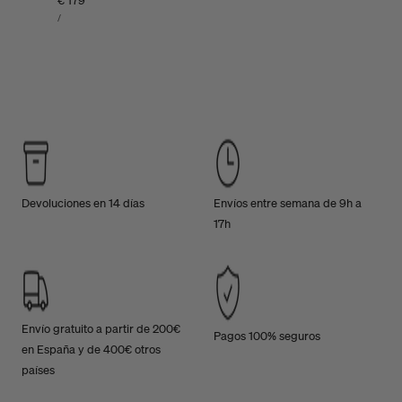
Precio
€ 179
PRECIO
habitual
POR
/
UNITARIO
Devoluciones en 14 días
Envíos entre semana de 9h a
17h
Envío gratuito a partir de 200€
Pagos 100% seguros
en España y de 400€ otros
países