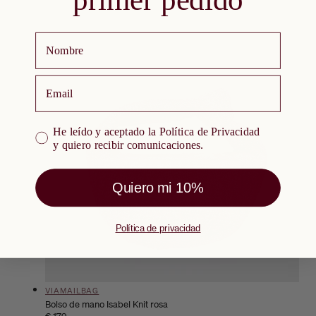
Nombre
email
He leído y aceptado la Política de Privacidad y quiero re
He leído y aceptado la Política de Privacidad
y quiero recibir comunicaciones.
Quiero mi 10%
Política de privacidad
Proveedor:
VIAMAILBAG
Bolso de mano Isabel Knit rosa