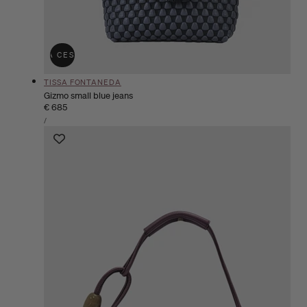
ÑADIR A LA CESTA
AGOTADO
Proveedor:
TISSA FONTANEDA
Gizmo small blue jeans
Precio
€ 685
PRECIO
habitual
POR
/
UNITARIO