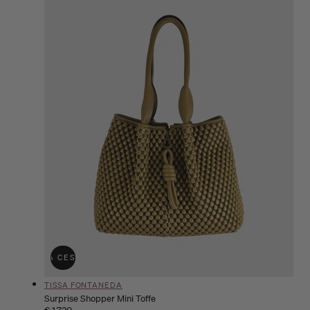
ÑADIR A LA CESTA
AGOTADO
Proveedor:
TISSA FONTANEDA
Surprise Shopper Mini Toffe