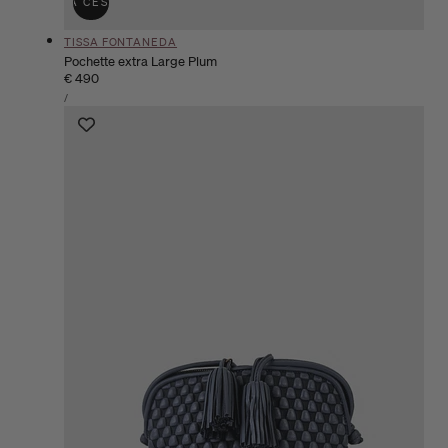
ÑADIR A LA CESTA
AGOTADO
Proveedor:
TISSA FONTANEDA
Pochette extra Large Plum
Precio
€ 490
PRECIO
habitual
POR
/
UNITARIO