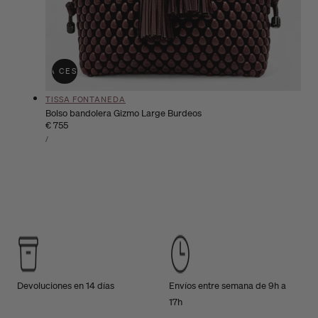
ÑADIR A LA CESTA
AGOTADO
Proveedor:
TISSA FONTANEDA
Bolso bandolera Gizmo Large Burdeos
Precio
€ 755
PRECIO
habitual
POR
/
UNITARIO
Devoluciones en 14 días
Envíos entre semana de 9h a
17h