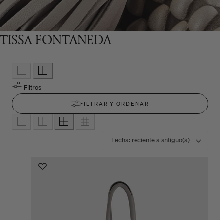
TISSA FONTANEDA
Filtros
FILTRAR Y ORDENAR
O
r
d
e
n
a
r
p
o