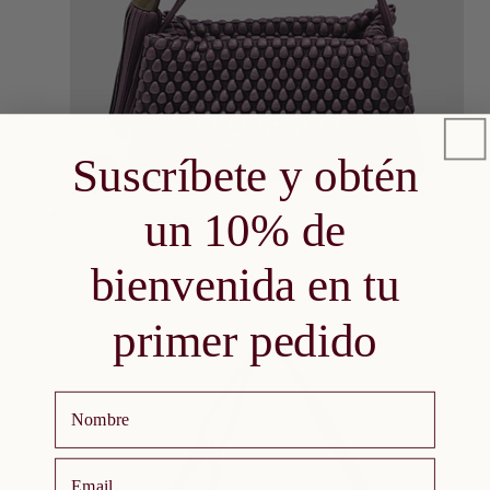
Suscríbete y obtén
ÑADIR A LA CESTA
AGOTADO
Proveedor:
un 10% de
TISSA FONTANEDA
Bolso tango Plum nacre
Precio
€ 840
bienvenida en tu
PRECIO
habitual
POR
/
UNITARIO
primer pedido
Nombre
email