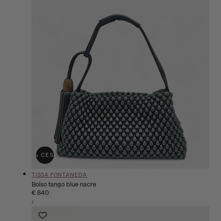
ÑADIR A LA CESTA
AGOTADO
Proveedor:
TISSA FONTANEDA
Bolso tango blue nacre
Precio
€ 840
PRECIO
habitual
POR
/
UNITARIO