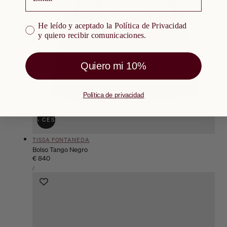
He leído y aceptado la Política de Privacidad y quiero re
He leído y aceptado la Política de Privacidad
y quiero recibir comunicaciones.
Quiero mi 10%
Política de privacidad
ÑADIR A LA CESTA
AGOTADO
Proveedor:
TISSA FONTANEDA
Bolso Tango Negro
Precio
€ 840
PRECIO
habitual
POR
/
UNITARIO