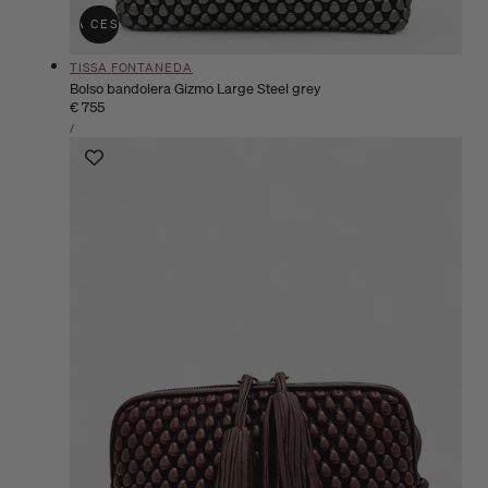
ÑADIR A LA CESTA
AGOTADO
Proveedor:
TISSA FONTANEDA
Bolso bandolera Gizmo Large Steel grey
Precio
€ 755
PRECIO
habitual
POR
/
UNITARIO