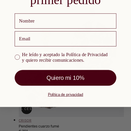
Nombre
email
He leído y aceptado la Política de Privacidad y quiero re
He leído y aceptado la Política de Privacidad
y quiero recibir comunicaciones.
Quiero mi 10%
Política de privacidad
ÑADIR A LA CESTA
AGOTADO
Proveedor:
CRISOR
Pendientes cuarzo fumé