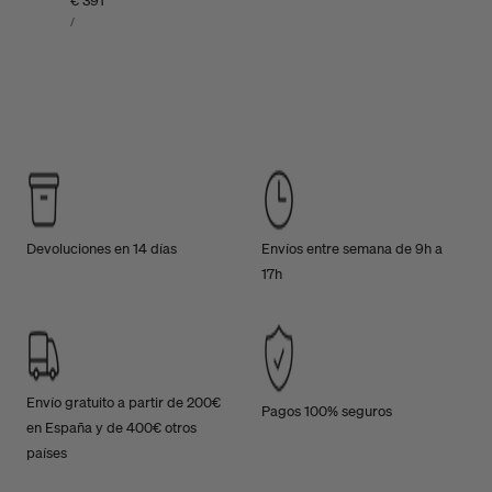
Precio
€ 391
PRECIO
habitual
POR
/
UNITARIO
Devoluciones en 14 días
Envíos entre semana de 9h a
17h
Envío gratuito a partir de 200€
Pagos 100% seguros
en España y de 400€ otros
países