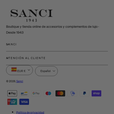
Boutique y tienda online de accesorios y complementos de lujo ·
Desde 1943
SANCI
ATENCIÓN AL CLIENTE
P
I
EUR €
Español
a
d
í
i
© 2026,
Sanci
s
o
Métodos
/
m
de
r
a
e
pago
g
i
Política de privacidad