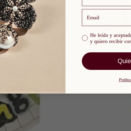
email
He leído y aceptado l
He leído y aceptado
y quiero recibir c
Quie
Políti