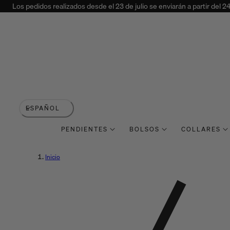
Los pedidos realizados desde el 23 de julio se enviarán a partir del 2
 AL CONTENIDO
I
ESPAÑOL
d
PENDIENTES
BOLSOS
COLLARES
i
Inicio
o
m
a