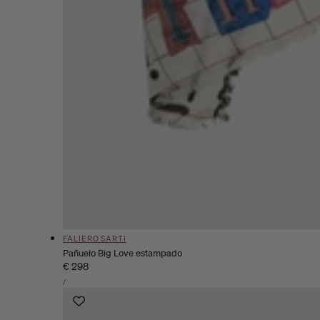
Proveedor:
FALIERO SARTI
Pañuelo Big Love estampado
Precio
€ 298
PRECIO
habitual
POR
/
UNITARIO