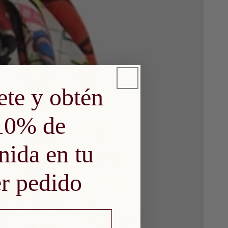
ete y obtén
10% de
nida en tu
r pedido