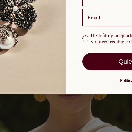
email
He leído y aceptado l
He leído y aceptado
y quiero recibir c
Quie
Políti