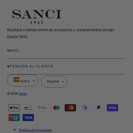
Boutique y tienda online de accesorios y complementos de lujo ·
Desde 1943
SANCI
ATENCIÓN AL CLIENTE
P
I
EUR €
Español
a
d
í
i
© 2026,
Sanci
s
o
Métodos
/
m
de
r
a
e
pago
g
i
Política de privacidad