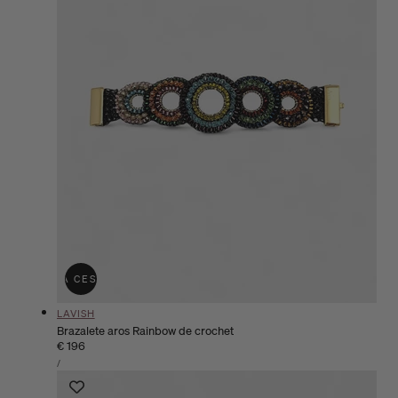
ÑADIR A LA CESTA
AGOTADO
Proveedor:
LAVISH
Brazalete aros Rainbow de crochet
Precio
€ 196
PRECIO
habitual
POR
/
UNITARIO