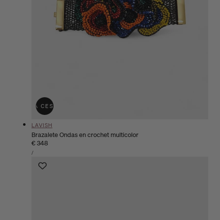
ÑADIR A LA CESTA
AGOTADO
Proveedor:
LAVISH
Brazalete Ondas en crochet multicolor
Precio
€ 348
PRECIO
habitual
POR
/
UNITARIO