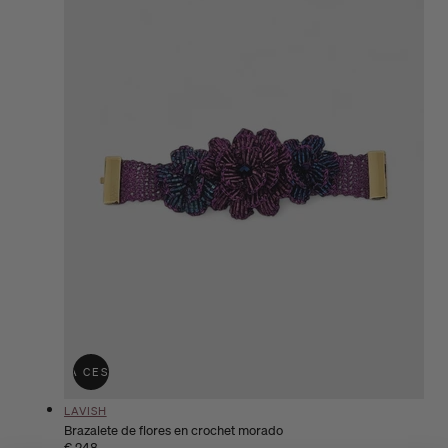
ÑADIR A LA CESTA
AGOTADO
Proveedor:
LAVISH
Brazalete de flores en crochet morado
Precio
€ 248