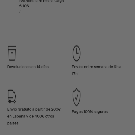
Brazalete aro resina Gaga
Precio
€ 106
PRECIO
habitual
POR
/
UNITARIO
Devoluciones en 14 días
Envíos entre semana de 9h a
17h
Envío gratuito a partir de 200€
Pagos 100% seguros
en España y de 400€ otros
países