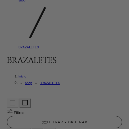
Shop
BRAZALETES
R
BRAZALETES
e
Inicio
c
Shop
BRAZALETES
o
p
i
Filtros
FILTRAR Y ORDENAR
l