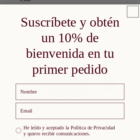
PRECIO
habitual
POR
/
UNITARIO
Suscríbete y obtén
un 10% de
bienvenida en tu
primer pedido
Nombre
email
He leído y aceptado la Política de Privacidad y quiero re
He leído y aceptado la Política de Privacidad
y quiero recibir comunicaciones.