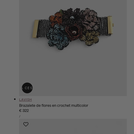
ÑADIR A LA CESTA
AGOTADO
Proveedor:
LAVISH
Brazalete de flores en crochet multicolor
Precio
€ 322
PRECIO
habitual
POR
/
UNITARIO