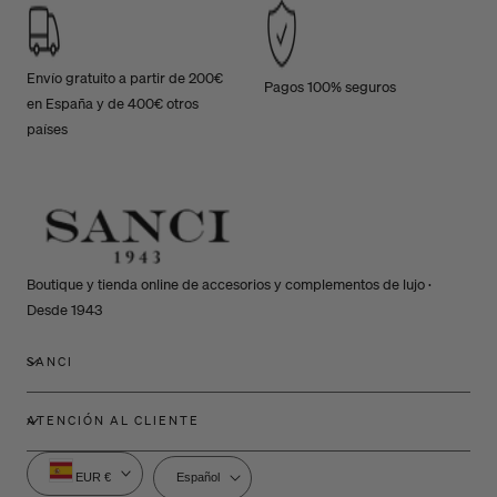
Envío gratuito a partir de 200€
Pagos 100% seguros
en España y de 400€ otros
países
Boutique y tienda online de accesorios y complementos de lujo ·
Desde 1943
SANCI
ATENCIÓN AL CLIENTE
P
I
EUR €
Español
a
d