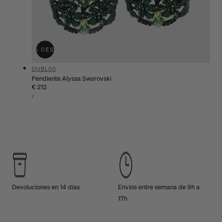
ÑADIR A LA CESTA
AGOTADO
Proveedor:
DUBLOS
Pendiente Alyssa Swarovski
Precio
€ 212
PRECIO
habitual
POR
/
UNITARIO
Devoluciones en 14 días
Envíos entre semana de 9h a
17h