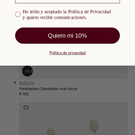
He leído y aceptado la Política de Privacidad y quiero re
He leído y aceptado la Política de Privacidad
y quiero recibir comunicaciones.
Quiero mi 10%
Política de privacidad
ÑADIR A LA CESTA
AGOTADO
Proveedor:
DUBLOS
Pendientes Chandelier oval nácar
Precio
€ 182
PRECIO
habitual
POR
/
UNITARIO