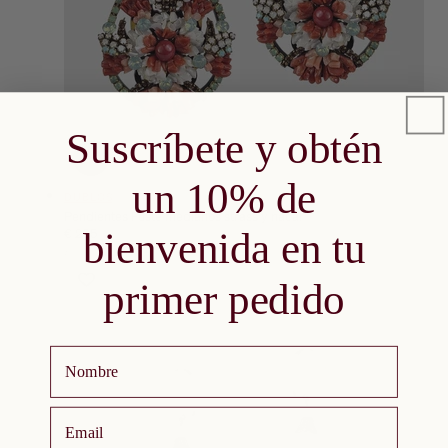
Suscríbete y obtén
ÑADIR A LA CESTA
AGOTADO
un 10% de
Proveedor:
DUBLOS
Pendientes Fuste medianos strass y nácar
Precio
€ 205
bienvenida en tu
PRECIO
habitual
POR
/
UNITARIO
primer pedido
Nombre
email