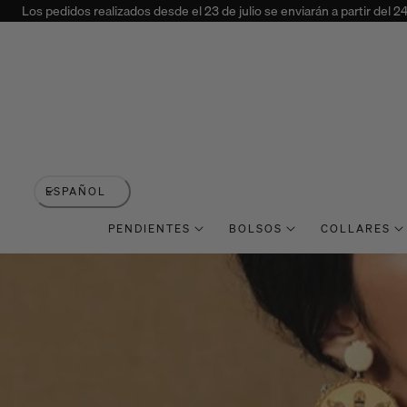
Los pedidos realizados desde el 23 de julio se enviarán a partir del 2
 AL CONTENIDO
I
ESPAÑOL
d
PENDIENTES
BOLSOS
COLLARES
i
o
m
a