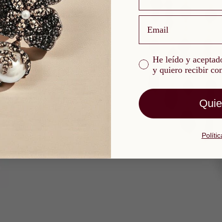
email
He leído y aceptado l
He leído y aceptado
y quiero recibir c
Quie
Políti