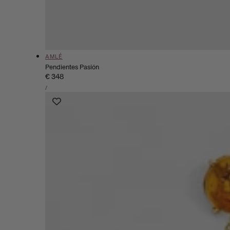
Proveedor:
AMLÉ
Pendientes Pasión
Precio
€ 348
PRECIO
habitual
POR
/
UNITARIO