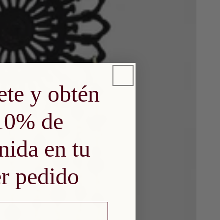
ete y obtén
10% de
nida en tu
r pedido