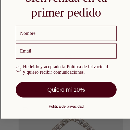
primer pedido
Nombre
email
He leído y aceptado la Política de Privacidad y quiero re
He leído y aceptado la Política de Privacidad
y quiero recibir comunicaciones.
ÑADIR A LA CESTA
AGOTADO
Proveedor:
TATABORELLO
Quiero mi 10%
Collar Perla Cluster
Precio
€ 115
PRECIO
habitual
POR
/
UNITARIO
Política de privacidad