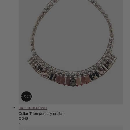
ÑADIR A LA CESTA
AGOTADO
Proveedor:
CALEIDOSCÓPIO
Collar Tribo perlas y cristal
Precio
€ 248
PRECIO
habitual
POR
/
UNITARIO