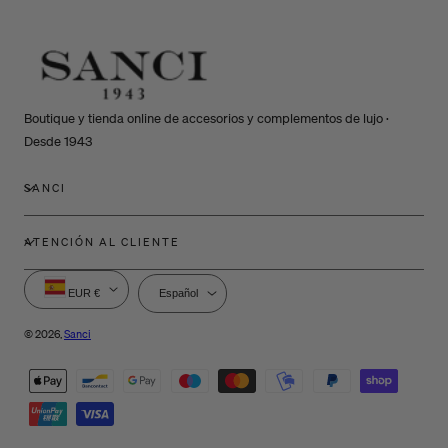
Boutique y tienda online de accesorios y complementos de lujo ·
Desde 1943
SANCI
ATENCIÓN AL CLIENTE
P
I
EUR €
Español
a
d
í
i
© 2026,
Sanci
s
o
Métodos
/
m
de
r
a
e
pago
g