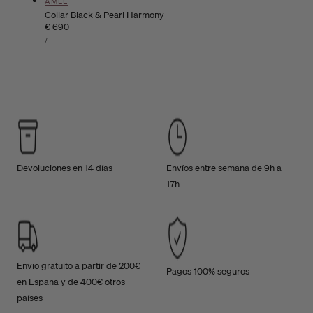
Proveedor:
AMLÉ
Collar Black & Pearl Harmony
Precio
€ 690
PRECIO
habitual
POR
/
UNITARIO
Devoluciones en 14 días
Envíos entre semana de 9h a
17h
Envío gratuito a partir de 200€
Pagos 100% seguros
en España y de 400€ otros
países