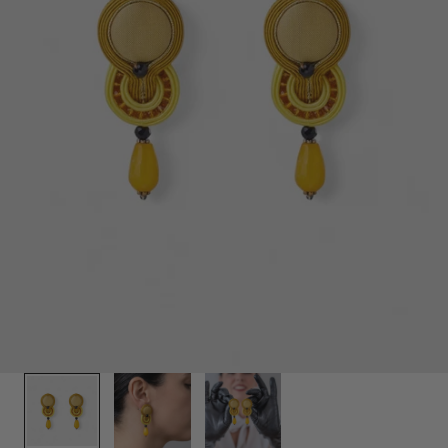
1
/
3